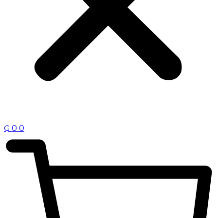
₲
0
0