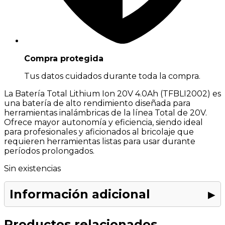
Compra protegida
Tus datos cuidados durante toda la compra.
La Batería Total Lithium Ion 20V 4.0Ah (TFBLI2002) es
una batería de alto rendimiento diseñada para
herramientas inalámbricas de la línea Total de 20V.
Ofrece mayor autonomía y eficiencia, siendo ideal
para profesionales y aficionados al bricolaje que
requieren herramientas listas para usar durante
períodos prolongados.
Sin existencias
Información adicional
Peso
1,00 kg
Dimensiones
8,00 × 8,00 × 12,00 cm
Productos relacionados