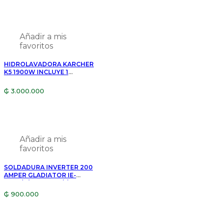
Añadir a mis
favoritos
HIDROLAVADORA KARCHER
K5 1900W INCLUYE 1
VENTILADOR DE PIE 80W
₲
3.000.000
Añadir a mis
favoritos
SOLDADURA INVERTER 200
AMPER GLADIATOR IE-
6200/8/220 (7200/1/220)
₲
900.000