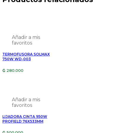
Voltaje: 20V
Capacidad: 4.0Ah
Tipo de batería: Ion de litio
Indicador LED: Sí, muestra el nivel
Características
de carga
Técnicas
Compatibilidad: Compatible con
Añadir a mis
todas las herramientas
favoritos
inalámbricas Total de 20V
Uso: Industrial/profesional
TERMOFUSORA SOLMAX
Peso: Aproximadamente 0.96 kg
750W WD-003
₲
280.000
Añadir a mis
favoritos
LIJADORA CINTA 950W
PROFIELD 76X533MM
₲
500.000