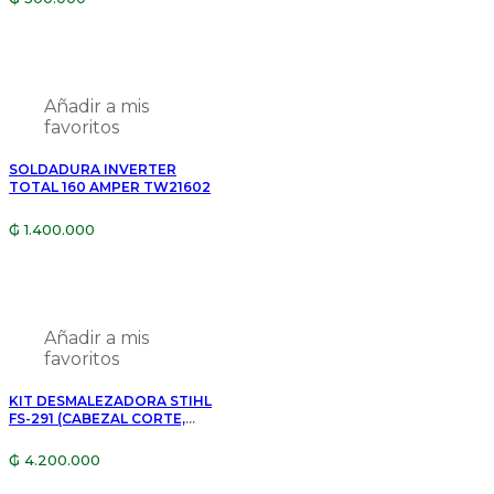
Añadir a mis
favoritos
SOLDADURA INVERTER
TOTAL 160 AMPER TW21602
₲
1.400.000
Añadir a mis
favoritos
KIT DESMALEZADORA STIHL
FS-291 (CABEZAL CORTE,
CUCHILLA 3P,LENTE, ACEITE
1/2)
₲
4.200.000