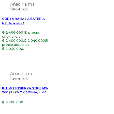
Añadir a mis
favoritos
15%
CORTA RAMAS A BATERIA
OFF
STIHL GTA 26
₲
2.400.000
El precio
original era:
₲ 2.400.000.
₲
2.040.000
El
precio actual es:
₲ 2.040.000.
Añadir a mis
favoritos
KIT MOTOSIERRA STIHL MS-
260 (TERMO,CADENA, LIMA,
PROTECTOR, ACEITE 1/2,
ESPADA, QUEPI)
₲
4.200.000