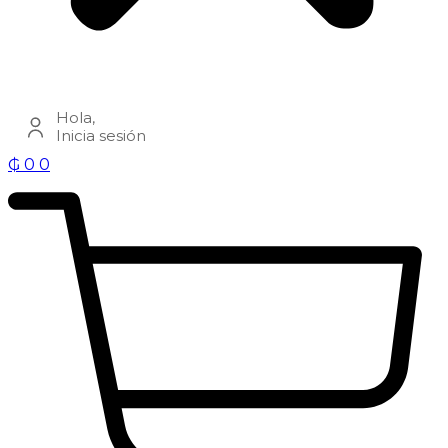
Hola,
Inicia sesión
₲
0
0