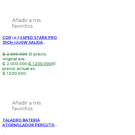
Añadir a mis
favoritos
40%
CORTA CESPED STARK PRO
OFF
35CM 1000W SALIDA
LATERAL C/ LLAVE S-PRO
350L
₲
2.000.000
El precio
original era:
₲ 2.000.000.
₲
1.200.000
El
precio actual es:
₲ 1.200.000.
Añadir a mis
favoritos
TALADRO BATERIA
ATORNILLADOR PERCUTOR
BLACK & DECKER ION DE
LITIO 14.4V HP14-B2C 13MM