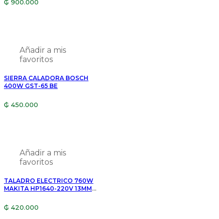
₲
900.000
B05014
Añadir a mis
favoritos
SIERRA CALADORA BOSCH
400W GST-65 BE
₲
450.000
Añadir a mis
favoritos
TALADRO ELECTRICO 760W
MAKITA HP1640-220V 13MM
970118
₲
420.000