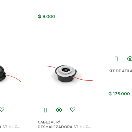
₲
8.000
KIT DE AFIL
₲
135.000
CABEZAL P/
 STIHL C
DESMALEZADORA STIHL C
0/260/280
32-2 P/ FS55/120/235/250