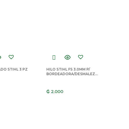
ADO STIHL 3 PZ
HILO STIHL FS 3.0MM P/
BORDEADORA/DESMALEZA
DORA AMARILLO
CUADRADO
₲
2.000