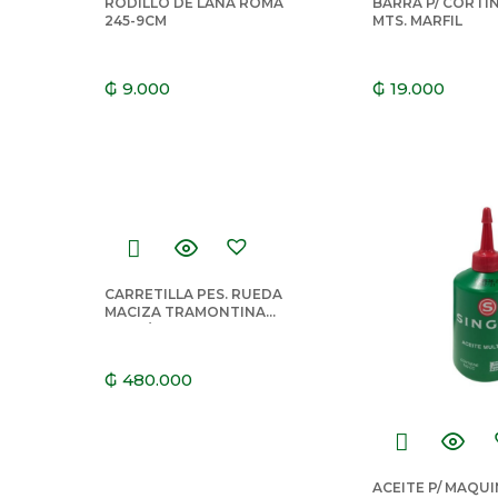
RODILLO DE LANA ROMA
BARRA P/ CORTIN
245-9CM
MTS. MARFIL
₲
9.000
₲
19.000
CARRETILLA PES. RUEDA
MACIZA TRAMONTINA
77714/235
₲
480.000
ACEITE P/ MAQU