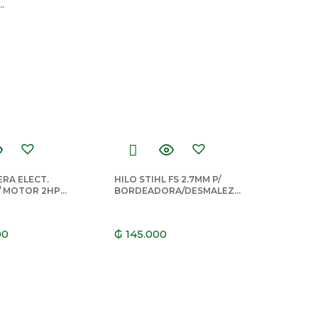
TO TXT
IA T-01-0050
RA ELECT.
HILO STIHL FS 2.7MM P/
/ MOTOR 2HP
BORDEADORA/DESMALEZA
RBACH
DORA ROJO CUADRADO
65MTS
00
₲
145.000