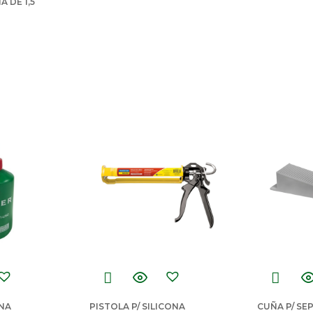
A DE 1,5
INA
PISTOLA P/ SILICONA
CUÑA P/ SE