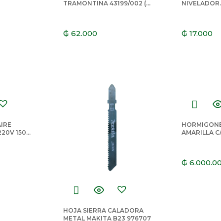
TRAMONTINA 43199/002 (6
NIVELADOR
X PQ.)
PORCELANA
PENNSYLVAN
(50XPQT)
₲
62.000
₲
17.000
IRE
HORMIGONE
220V 150W
AMARILLA C
400LTS HO
₲
6.000.0
HOJA SIERRA CALADORA
METAL MAKITA B23 976707