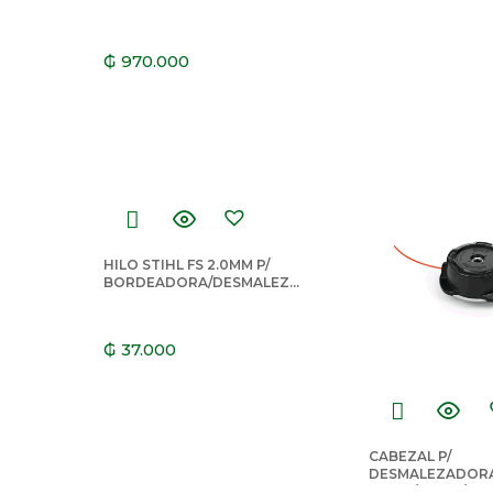
₲
970.000
HILO STIHL FS 2.0MM P/
BORDEADORA/DESMALEZA
DORA VERDE REDONDO
14MTS
₲
37.000
CABEZAL P/
DESMALEZADORA
42-2 P/ FS160/22