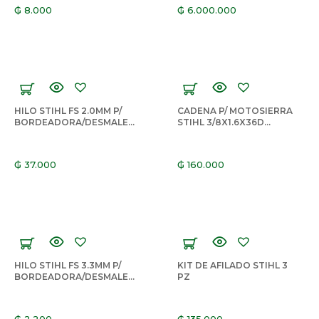
₲
8.000
₲
6.000.000
HILO STIHL FS 2.0MM P/
CADENA P/ MOTOSIERRA
BORDEADORA/DESMALEZ
STIHL 3/8X1.6X36D
ADORA VERDE REDONDO
(INCLUYE LIMA)
14MTS
₲
37.000
₲
160.000
HILO STIHL FS 3.3MM P/
KIT DE AFILADO STIHL 3
BORDEADORA/DESMALEZ
PZ
ADORA NEGRO
CUADRADO
₲
2.200
₲
135.000