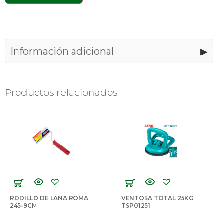
Información adicional
1,20 kg
Peso
50,00 × 35,00 × 3,00 cm
Dimensiones
Productos relacionados
Caracteríticas
Material de la cinta: Fibra de vidrio
Técnicas
de doble revestimiento, resistente a
tracción, abrasión y humedad
Material de carcasa: Marco abierto
de ABS con topes de goma para
amortiguación
Longitud: 50 metros
Ancho de cinta: 13 mm (1,3 cm)
Medidas: Sistema métrico por un
lado e imperial por el reverso
RODILLO DE LANA ROMA
VENTOSA TOTAL 25KG
245-9CM
Precisión: Clase II (EC Class 2)
TSP01251
Gancho final: Gancho plegable tipo