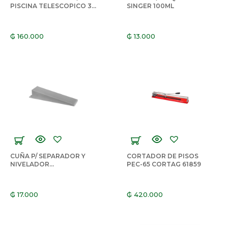
PISCINA TELESCOPICO 3
SINGER 100ML
MTS
₲
160.000
₲
13.000
CUÑA P/ SEPARADOR Y
CORTADOR DE PISOS
NIVELADOR
PEC-65 CORTAG 61859
PORCELANATO TXT
PENNSYLVANIA T-01-
0050 (50XPQT)
₲
17.000
₲
420.000