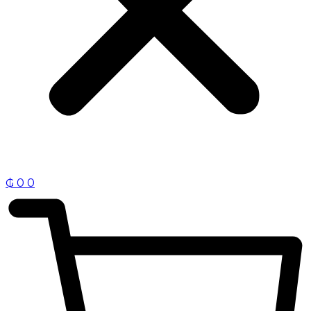
₲
0
0