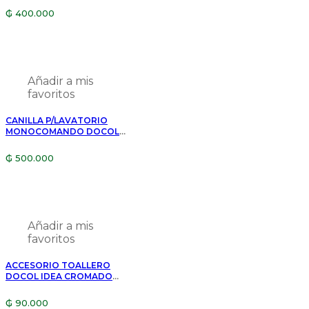
00967463
₲
400.000
Añadir a mis
favoritos
CANILLA P/LAVATORIO
MONOCOMANDO DOCOL
NEXUS 00494506
₲
500.000
Añadir a mis
favoritos
ACCESORIO TOALLERO
DOCOL IDEA CROMADO
00586206
₲
90.000