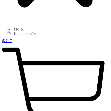
Hola,
Inicia sesión
₲
0
0