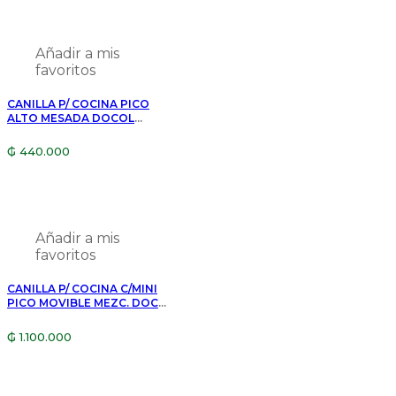
Añadir a mis
favoritos
CANILLA P/ COCINA PICO
ALTO MESADA DOCOL
GALIFLEX CHROME/BLACK
009669057
₲
440.000
Añadir a mis
favoritos
CANILLA P/ COCINA C/MINI
PICO MOVIBLE MEZC. DOCOL
LOGGICA 00578106
₲
1.100.000