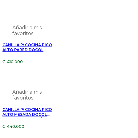
Añadir a mis
favoritos
CANILLA P/ COCINA PICO
ALTO PARED DOCOL
GALIFLEX CHROME/BLACK
00967457
₲
410.000
Añadir a mis
favoritos
CANILLA P/ COCINA PICO
ALTO MESADA DOCOL
GALIFLEX CHROME/GREY
009669063
₲
440.000