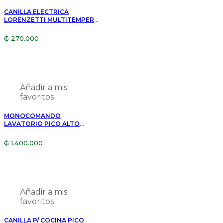
termotanque (presión mínima
recomendada 0,800 kg para
CANILLA ELECTRICA
LORENZETTI MULTITEMPERA
óptimo funcionamiento).
P/MESADA BLANCO 1/4
VUELTA 220V 5500W
₲
270.000
LORENEASY
Añadir a mis
favoritos
MONOCOMANDO
LAVATORIO PICO ALTO
DOCOL ARGON 00847806
₲
1.400.000
Añadir a mis
favoritos
CANILLA P/ COCINA PICO