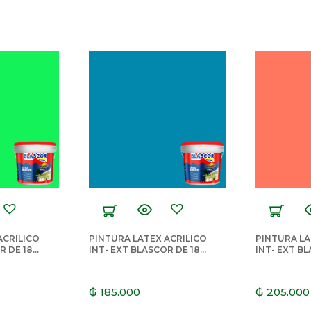
ACRILICO
PINTURA LATEX ACRILICO
PINTURA LA
R DE 18
INT- EXT BLASCOR DE 18
INT- EXT B
N
LTS TURQUESA
LTS MANDA
₲
185.000
₲
205.000