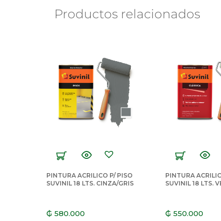
30,00 × 30,00 × 35,00 cm
Dimensiones
Productos relacionados
PINTURA ACRILICO P/ PISO
PINTURA ACRILI
SUVINIL 18 LTS. CINZA/GRIS
SUVINIL 18 LTS. 
AGUA SALIO DE L
₲
580.000
₲
550.000