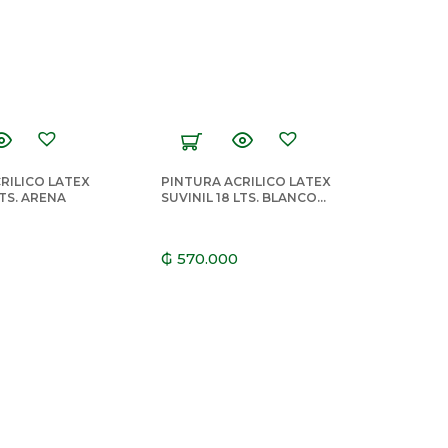
RILICO LATEX
PINTURA ACRILICO LATEX
LTS. ARENA
SUVINIL 18 LTS. BLANCO
NIEVE
₲
570.000